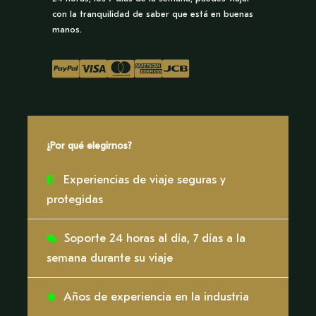
con la tranquilidad de saber que está en buenas
manos.
Itinerario
¿Por qué elegirnos?
Día 1
Experiencias de viaje seguras y
Nos embarcaremos en un emocionante viaje a
protegidas
través de las copas de los árboles, caminando por
una red de puentes colgantes y plataformas de
Soporte 24 horas al día, 7 días a la
observación que se elevan más de 40 metros (131
semana durante su viaje
pies) sobre el suelo del bosque. Desde esta
perspectiva elevada, el Amazonas se desplegará
Años de experiencia en la industria
ante nosotros, ofreciendo impresionantes vistas