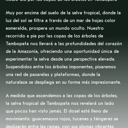
Muy por encima del suelo de la selva tropical, donde la
luz del sol se filtra a través de un mar de hojas color
esmeralda, prospera un mundo oculto. Nuestro
recorrido a pie por las copas de los árboles de
Tambopata nos llevará a las profundidades del corazón
de la Amazonía, ofreciendo una oportunidad única de
experimentar la selva desde una perspectiva elevada.
Suspendidos entre los árboles imponentes, pisaremos
una red de pasarelas y plataformas, donde la
naturaleza se despliega en su forma más impresionante.
A medida que ascendemos a las copas de los árboles,
la selva tropical de Tambopata nos revelará un lado
que pocos han visto jamás. El dosel está lleno de
movimiento: guacamayos rojos, tucanes y tángaras se
deslizarán entre las ramas, con sus plumas vibrantes