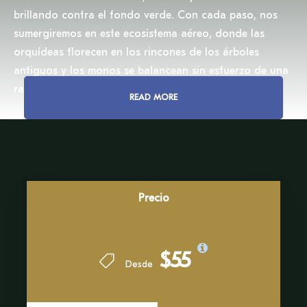
brillando contra el fondo verde. Con cada paso, nos
sumergiremos en este ecosistema aéreo, donde las
orquídeas florecen en los rincones de los árboles
antiguos y los monos se balancean sin esfuerzo de una
rama a otra.
READ MORE
El tour de canopy en Tambopata le brindará una vista
incomparable del vasto paisaje amazónico. Desde una
altura de hasta 30 metros (98 pies) sobre el suelo,
seremos testigos de la interminable extensión de selva
en toda su magnificencia. El silencio de las copas de los
Precio
árboles, interrumpido únicamente por los lejanos cantos
de los monos aulladores o el parloteo de los loros, le
ofrecerá un momento de paz en la naturaleza.
$55
Desde
Esta aventura no solo cautivará los sentidos, sino que
también profundizará nuestra comprensión de la