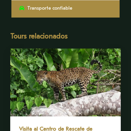
panorámicas que revelan las intrincadas capas de
Transporte confiable
la vida selvática.
Este mirador único nos permitirá observar la selva
tropical en movimiento. Guacamayos coloridos,
Tours relacionados
tucanes y tángaras volarán a la altura de los ojos,
mientras los monos se desplazan por el dosel con
una agilidad notable. A medida que
contemplamos la vasta extensión de vegetación
que se extiende hasta el horizonte, apreciaremos
más profundamente el delicado equilibrio que
sostiene este próspero ecosistema.
CRONOGRAMA
Mañanas de 8:30 a 11:30 (horario puede variar
según temporada).
Visita al Centro de Rescate de