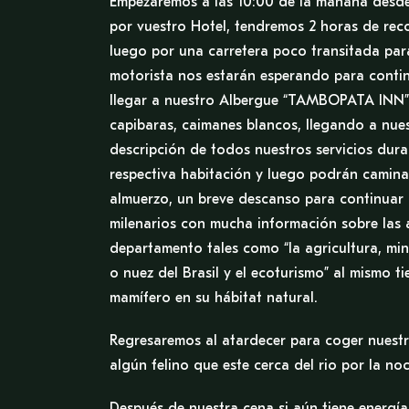
Empezaremos a las 10:00 de la mañana desde
por vuestro Hotel, tendremos 2 horas de reco
luego por una carretera poco transitada para
motorista nos estarán esperando para contin
llegar a nuestro Albergue “TAMBOPATA INN” 
capibaras, caimanes blancos, llegando a nue
descripción de todos nuestros servicios dur
respectiva habitación y luego podrán camina
almuerzo, un breve descanso para continuar 
milenarios con mucha información sobre las
departamento tales como “la agricultura, min
o nuez del Brasil y el ecoturismo” al mismo
mamífero en su hábitat natural.
Regresaremos al atardecer para coger nuestra
algún felino que este cerca del rio por la n
Después de nuestra cena si aún tiene energí