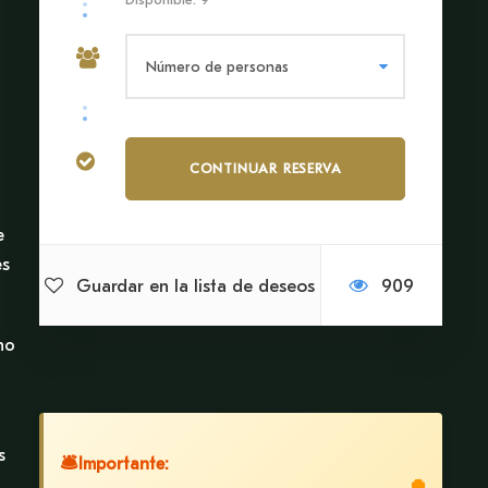
e
es
Guardar en la lista de deseos
909
ho
s
🛎
Importante: