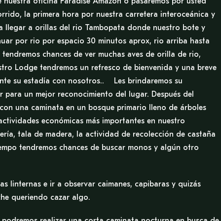
 nuestra oficina Paradise Amazon o pasaremos por usted
rrido, la primera hora por nuestra carretera interoceánica y
 llegar a orillas del rio Tambopata donde nuestro bote y
uar por rio por espacio 30 minutos aprox, rio arriba hasta
tendremos chances de ver muchas aves de orilla de rio,
stro Lodge tendremos un refresco de bienvenida y una breve
ante su estadía con nosotros.. Les brindaremos su
r para un mejor reconocimiento del lugar. Después del
con una caminata en un bosque primario lleno de árboles
 actividades económicas más importantes en nuestro
ería, tala de madera, la actividad de recolección de castaña
 tiempo tendremos chances de buscar monos y algún otro
s linternas e ir a observar caimanes, capibaras y quizás
oche queriendo cazar algo.
a podremos realizar una corta caminata nocturna en busca de