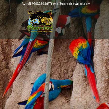
+51 974373946
info@paradiseyakari.com