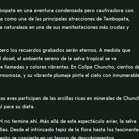
mbopata en una aventura condensada pero cautivadora con
a como una de las principales atracciones de Tambopata,
la naturaleza en una de sus manifestaciones más crudas y
, pero los recuerdos grabados serán eternos. A medida que
 dosel, el ambiente sereno de la selva tropical se ve
 llamadas y colores vibrantes. En Collpa Chuncho, cientos d
moniosa, y su vibrante plumaje pinta el cielo con innumerabl
stas aves participan de las arcillas ricas en minerales de Chunc
l para su dieta.
 no termina ahí. Más allá de este espectáculo aviar, la selva
as. Desde el intrincado tapiz de la flora hasta los fascinante
ento se convierte en un tesoro de descubrimientos.