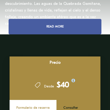
descubrimiento. Las aguas de la Quebrada Gamitana,
cristalinas y llenas de vida, reflejan el cielo y el denso
follaje, creando un ambiente etéreo que es a la vez
calmante y vigorizante.
READ MORE
Mientras viaja con nosotros a este extraordinario lugar,
no solo explorará la belleza física de la Quebrada
Gamitana, sino que también comprenderá el profundo
significado cultural y ecológico que tiene dentro del
gran ecosistema amazónico.
Precio
Embárcate en este inolvidable recorrido y déjate
cautivar por los paisajes prístinos y la serenidad
$40
imperturbable de la Quebrada Gamitana. Sumérgete en
Desde
las narrativas amazónicas, donde la naturaleza cuenta
sus historias de las formas más mágicas.
Formulario de reserva
Consultar