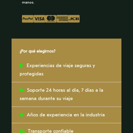
por el río durante 1 hora, hacia la Quebrada
manos.
Gamitana, apreciando la rica vida vegetal y
animal a lo largo del camino. Disfrute de una
breve caminata guiada aprendiendo sobre una
granja modelo amazónica.
Atracciones:
Canoa / Artesanía autóctona /
¿Por qué elegirnos?
Comida autóctona
Tamaño del grupo:
10 personas
Experiencias de viaje seguras y
Demanda física:
media
protegidas
Soporte 24 horas al día, 7 días a la
semana durante su viaje
Galería
Años de experiencia en la industria
Transporte confiable