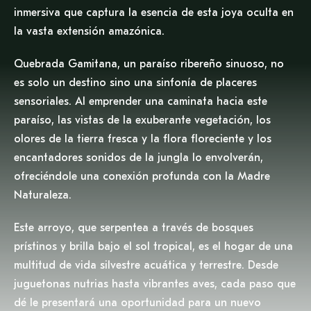
inmersiva que captura la esencia de esta joya oculta en
la vasta extensión amazónica.
Quebrada Gamitana, un paraíso ribereño sinuoso, no
es solo un destino sino una sinfonía de placeres
sensoriales. Al emprender una caminata hacia este
paraíso, las vistas de la exuberante vegetación, los
olores de la tierra fresca y la flora floreciente y los
encantadores sonidos de la jungla lo envolverán,
ofreciéndole una conexión profunda con la Madre
Naturaleza.
Este arroyo, que serpentea a través de bosques
prístinos y brilla bajo el sol tropical, es el hogar de una
multitud de vida silvestre acuática y terrestre. Desde
juguetonas nutrias hasta vibrantes aves, cada paso que
dé le presentará una oportunidad para un nuevo