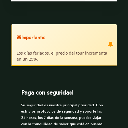
Itinerario
🛎
Importante:
🔔
Día 1
Los días feriados, el precio del tour incrementa
en un 25%.
Disfrute de una caminata a la Quebrada
Gamitana. Las vistas, los olores y los sonidos de
la selva lo rodearán en esta caminata de 1,5 horas
a lo largo del río. El curso del agua será un
Paga con seguridad
barranco sinuoso de agua oscura que es el hogar
Su seguridad es nuestra principal prioridad. Con
de caimanes y tortugas. Alrededor hay una gran
estrictos protocolos de seguridad y soporte las
cantidad de aves de colores brillantes, hasta que
24 horas, los 7 días de la semana, puedes viajar
llegue al punto de embarque. Navegue en canoa
con la tranquilidad de saber que está en buenas