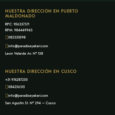
NUESTRA DIRECCIÓN EN PUERTO
MALDONADO
RPC: 956357371
RPM: 984449943
082350598
info@paradiseyakari.com
Leon Velarde Av. N° 138
NUESTRA DIRECCIÓN EN CUSCO
+51 974287250
084256315
info@paradiseyakari.com
San Agustin St. N° 294 – Cusco