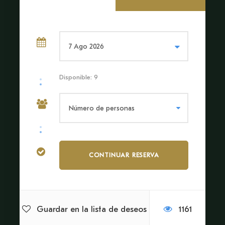
El precio incluye
Transporte Fluvial
Guía Interprete
Disponible: 9
Precio no incluye
Recojo del Hotel.
Ningún Tipo de Alimento.
Recomendaciones
Llevar ropa ligera
Gorra
Repelente y bloqueador solar
Guardar en la lista de deseos
1161